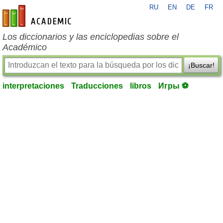
RU
EN
DE
FR
es-academic.com
Los diccionarios y las enciclopedias sobre el
Académico
¡Buscar!
interpretaciones
Traducciones
libros
Игры ⚽