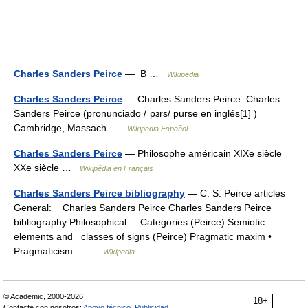
Charles Sanders Peirce
— B …
Wikipedia
Charles Sanders Peirce
— Charles Sanders Peirce. Charles
Sanders Peirce (pronunciado /ˈpɜrs/ purse en inglés[1] )
Cambridge, Massach …
Wikipedia Español
Charles Sanders Peirce
— Philosophe américain XIXe siècle
XXe siècle …
Wikipédia en Français
Charles Sanders Peirce bibliography
— C. S. Peirce articles
General: Charles Sanders Peirce Charles Sanders Peirce
bibliography Philosophical: Categories (Peirce) Semiotic
elements and classes of signs (Peirce) Pragmatic maxim •
Pragmaticism… …
Wikipedia
© Academic, 2000-2026
18+
Contacte con nosotros:
Apoyo técnico
,
Publicidad