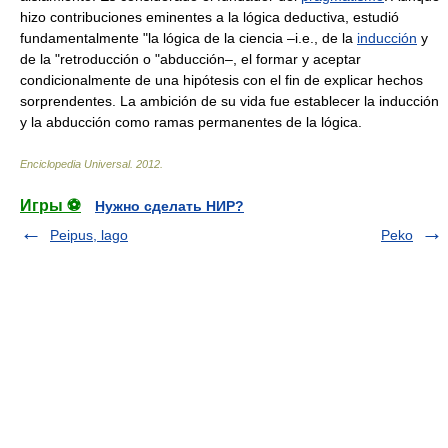
hizo contribuciones eminentes a la lógica deductiva, estudió
fundamentalmente "la lógica de la ciencia –i.e., de la
inducción
y
de la "retroducción o "abducción–, el formar y aceptar
condicionalmente de una hipótesis con el fin de explicar hechos
sorprendentes. La ambición de su vida fue establecer la inducción
y la abducción como ramas permanentes de la lógica.
Enciclopedia Universal
.
2012
.
Игры ⚽
Нужно сделать НИР?
Peipus, lago
Peko